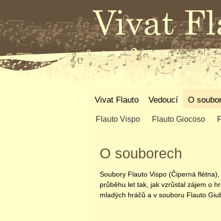
Vivat Flauto
Vedoucí
O soubo
Flauto Vispo
Flauto Giocoso
F
O souborech
Soubory Flauto Vispo (Čiperná flétna),
průběhu let tak, jak vzrůstal zájem o 
mladých hráčů a v souboru Flauto Giub