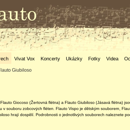
rech
Vivat Vox
Koncerty
Ukázky
Fotky
Videa
Oc
lauto Giubiloso
 Flauto Giocoso (Žertovná flétna) a Flauto Giubiloso (Jásavá flétna) js
hru v souboru zobcových fléten. Flauto Vispo je dětským souborem, Fla
iloso hrají dospělí. Podrobnosti o jednotlivých souborech naleznete p