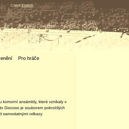
Czech
English
enění
Pro hráče
ou komorní ansámbly, které vznikaly v
uto Giocoso je souborem pokročilých
od samostatnými odkazy.