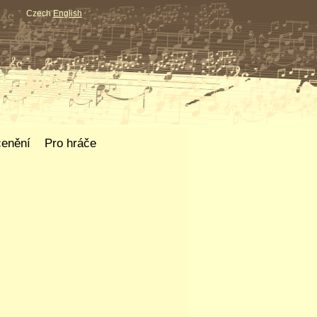
Czech
English
enění
Pro hráče