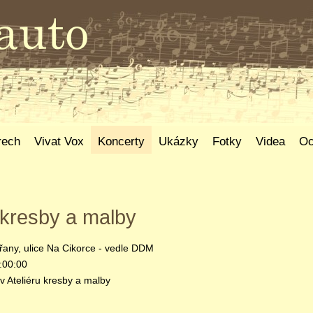
rech
Vivat Vox
Koncerty
Ukázky
Fotky
Videa
Oc
u kresby a malby
řany, ulice Na Cikorce - vedle DDM
:00:00
v Ateliéru kresby a malby