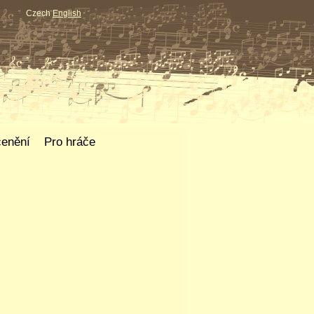
Czech
English
enění
Pro hráče