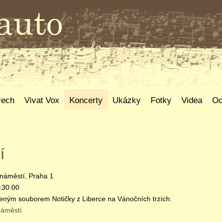
rech
Vivat Vox
Koncerty
Ukázky
Fotky
Videa
Oc
í
náměstí, Praha 1
:30:00
leným souborem Notičky z Liberce na Vánočních trzích.
náměstí