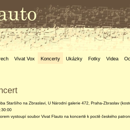
rech
Vivat Vox
Koncerty
Ukázky
Fotky
Videa
Oc
ncert
uba Staršího na Zbraslavi, U Národní galerie 472, Praha-Zbraslav (kos
:30:00
rem vystoupí soubor Vivat Flauto na koncertě k poctě českého patro