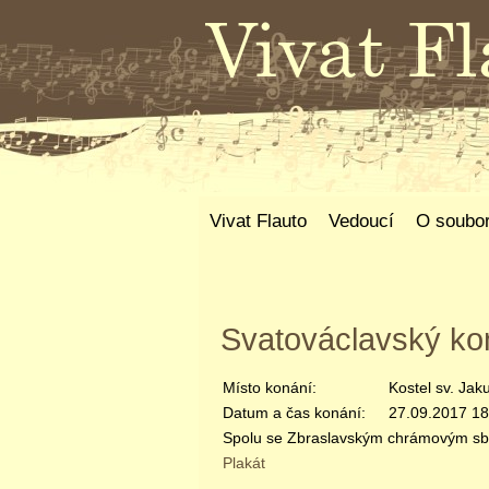
Vivat Flauto
Vedoucí
O soubo
Svatováclavský ko
Místo konání:
Kostel sv. Jak
Datum a čas konání:
27.09.2017 18
Spolu se Zbraslavským chrámovým sbo
Plakát