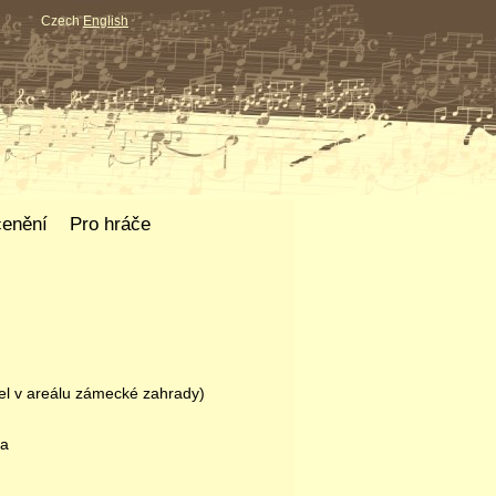
Czech
English
enění
Pro hráče
tel v areálu zámecké zahrady)
na