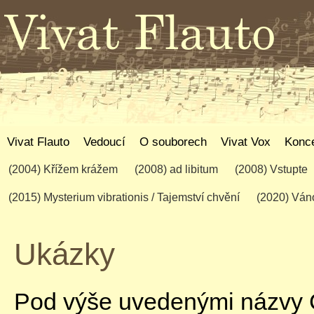
Vivat Flauto
Vedoucí
O souborech
Vivat Vox
Konce
(2004) Křížem krážem
(2008) ad libitum
(2008) Vstupte
(2015) Mysterium vibrationis / Tajemství chvění
(2020) Váno
Ukázky
Pod výše uvedenými názvy 